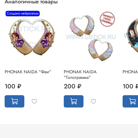
Аналогичные товары
Создано нейросетью
PHONAK NAIDA "Феи"
PHONAK NAIDA
PHONAK
"Голограмма"
100 ₽
200 ₽
100 