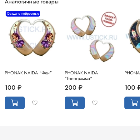
Аналогичные товары
Создано нейросетью
PHONAK NAIDA "Феи"
PHONAK NAIDA
PHONAK
"Голограмма"
100 ₽
200 ₽
100 