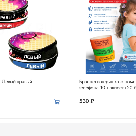
Левый-правый
Браслет-потеряшка с ном
телефона 10 наклеек+20 
530 ₽