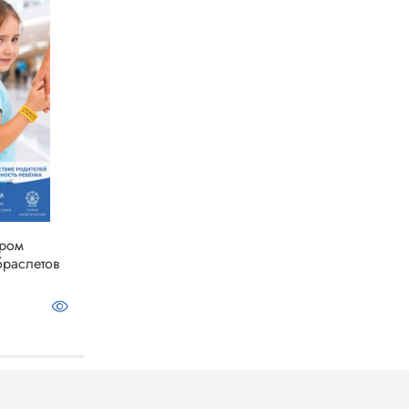
ером
браслетов