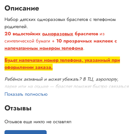
Описание
Набор детских одноразовых браслетов с телефоном
родителей.
20 водостойких
одноразовых
браслетов
из
синтетической бумаги +
10 прозрачных наклеек с
напечатанным номером телефона
.
Будет напечатан номер телефона, указанный при
оформлении заказа.
Ребёнок активный и может убежать? В ТЦ, аэропорту,
парке или на отдыхе — браслет поможет быстро связаться
с вами, если малыш потеряется.
Показать полностью
Незаменим в путешествиях, поездках на реабилитацию,
Отзывы
во время прогулок в людных местах (ТЦ, парки
аттракционов, фестивали и т.д.)
Отзывов еще никто не оставлял
На наклейке печатается ваш номер и надпись: можно