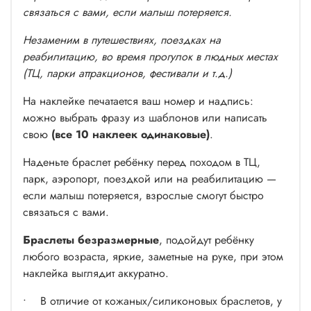
любую погоду.
связаться с вами, если малыш потеряется.
•
Прозрачные наклейки с текстом
.
Незаменим в путешествиях, поездках на
Надпись читается, но выглядит аккуратно и не слишком
реабилитацию, во время прогулок в людных местах
бросается в глаза.
(ТЦ, парки аттракционов, фестивали и т.д.)
• Наклейку можно использовать повторно.
На наклейке печатается ваш номер и надпись:
Браслет изготовлен из прочной силиконовой бумаги (не
можно выбрать фразу из шаблонов или написать
обычная бумага!). При аккуратном и НЕДОЛГОМ
свою
(все 10 наклеек одинаковые)
.
ношении и отсутствии повреждений вы можете легко
Наденьте браслет ребёнку перед походом в ТЦ,
переклеить наклейку со старого браслета на новый.
парк, аэропорт, поездкой или на реабилитацию —
если малыш потеряется, взрослые смогут быстро
связаться с вами.
Браслеты безразмерные
, подойдут ребёнку
любого возраста, яркие, заметные на руке, при этом
наклейка выглядит аккуратно.
• В отличие от кожаных/силиконовых браслетов, у