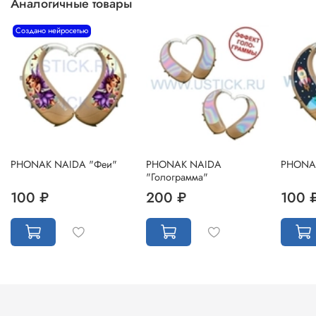
Аналогичные товары
Создано нейросетью
PHONAK NAIDA "Феи"
PHONAK NAIDA
PHONAK
"Голограмма"
100 ₽
200 ₽
100 