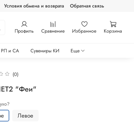
Условия обмена и возврата
Обратная связь
Профиль
Сравнение
Избранное
Корзина
е РП и СА
Сувениры КИ
Еще
(0)
ET2 "Феи"
 ухо?
ое
Левое