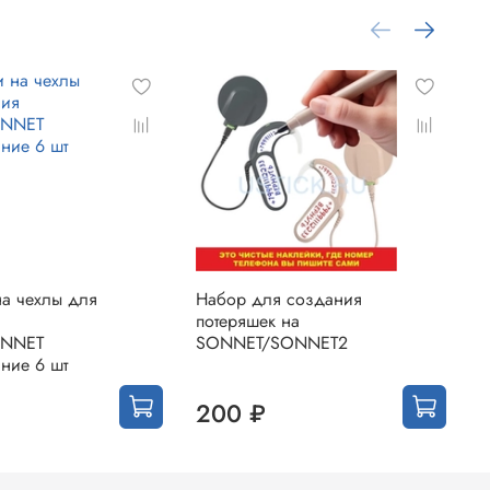
на чехлы для
Набор для создания
У
потеряшек на
Л
ONNET
SONNET/SONNET2
ние 6 шт
200 ₽