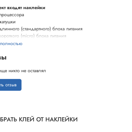
ект входят наклейки
 процессора
 катушки
 длинного (стандартного) блока питания
короткого (micro) блока питания
 полностью
вы
еще никто не оставлял
ть отзыв
УБРАТЬ КЛЕЙ ОТ НАКЛЕЙКИ