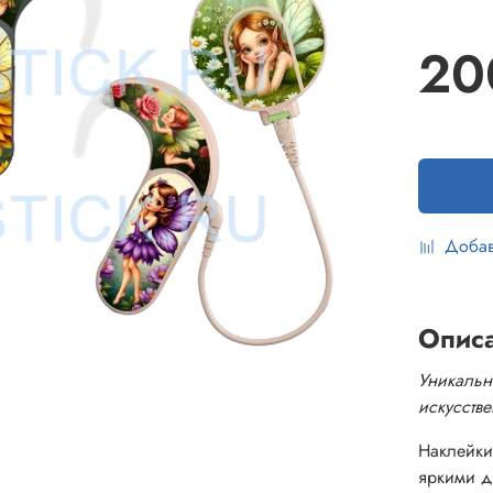
20
Добав
Опис
Уникальн
искусств
Наклейки
яркими д