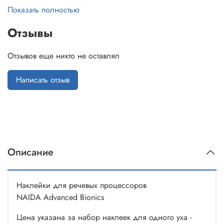
- наклейка на процессор - 1 шт,
Показать полностью
- наклейки на аккумуляторный блок питания - 2 шт (1 шт на
Отзывы
длинный блок, 1 шт на короткий блок),
- наклейки на блок питания для батареек - 1 шт.
Отзывов еще никто не оставлял
Написать отзыв
Описание
Наклейки для речевых процессоров
NAIDA Advanced Bionics
Цена указана за набор наклеек для одного уха -