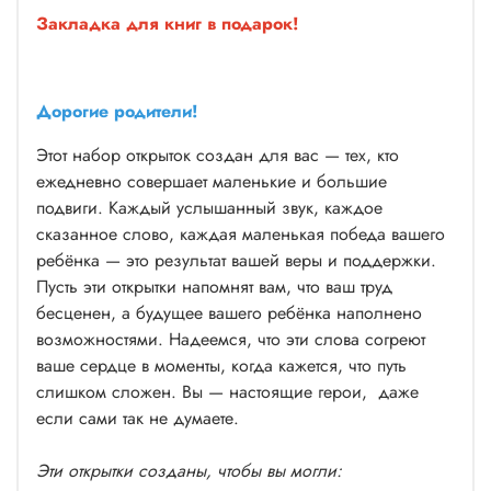
слышать и говорить: сурдопедагогам, логопедам,
Закладка для книг в подарок!
врачам, учителям и другим специалистам. Их труд —
это частичка вашей надежды.
Вдохновлять себя в трудные дни. Перечитывайте эти
Дорогие родители!
фразы, когда нужна поддержка.
Этот набор открыток создан для вас — тех, кто
Ваш ребенок уникален, и ваш путь — тоже.
ежедневно совершает маленькие и большие
Возможность слышать красоту этого мира начинается
подвиги. Каждый услышанный звук, каждое
именно с вас. И даже если сейчас каждый звук, каждое
сказанное слово, каждая маленькая победа вашего
слово дается с трудом, помните, когда-нибудь вы
ребёнка — это результат вашей веры и поддержки.
попросите своего ребёнка помолчать.
Пусть эти открытки напомнят вам, что ваш труд
С любовью и верой в вас, команда Ю.
бесценен, а будущее вашего ребёнка наполнено
возможностями. Надеемся, что эти слова согреют
ваше сердце в моменты, когда кажется, что путь
слишком сложен. Вы — настоящие герои, даже
если сами так не думаете.
Эти открытки созданы, чтобы вы могли: