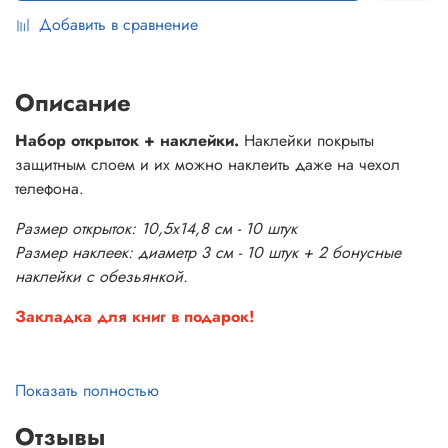
Добавить в сравнение
Описание
Набор открыток + наклейки.
Наклейки покрыты
защитным слоем и их можно наклеить даже на чехол
телефона.
Размер открыток: 10,5х14,8 см - 10 штук
Размер наклеек: диаметр 3 см - 10 штук + 2 бонусные
наклейки с обезьянкой.
Закладка для книг в подарок!
Показать полностью
Дорогие родители!
Отзывы
Этот набор открыток создан для вас — тех, кто ежедневно