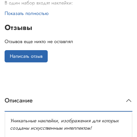
В один набор входят наклейки:
Показать полностью
1 шт на речевой процессор
1 шт на катушку
Отзывы
1 на длинный блок питания
1 на короткий блок питания
Отзывов еще никто не оставлял
Написать отзыв
Описание
Уникальные наклейки, изображения для которых
созданы искусственным интеллектом!