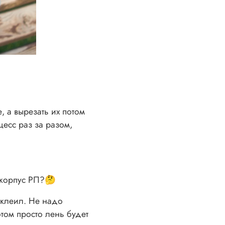
 а вырезать их потом
сс раз за разом,
 корпус РП?🤔
аклеил. Не надо
том просто лень будет